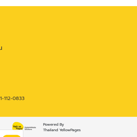
น
1-112-0833
Powered By
Thailand YellowPages