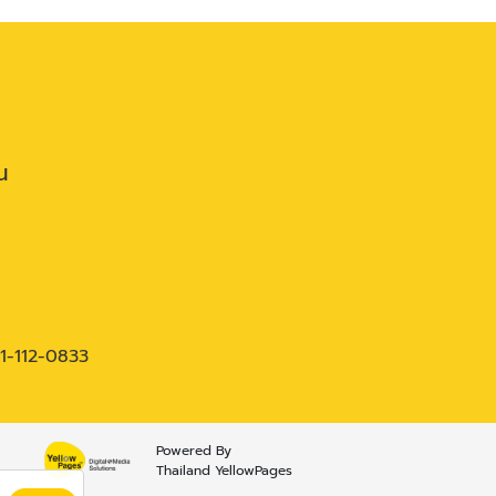
น
1-112-0833
Powered By
Thailand YellowPages